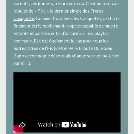
parents, ces boulets, à leurs enfants. C’est en tout cas
le sujet de
« PNJ »
, le dernier single des
Frères
Casquette
. Comme d’hab’ avec les Casquette, c’est très
finement écrit, habilement rappé et capable de mettre
enfants et parents enfin d’accord sur une playlist
commune. Et c’est également le cas pour tous les
autres titres de l’EP. (« Mon Père Écoute Du Boom
Bap » accompagne désormais chaque sermon paternel
par ici…).