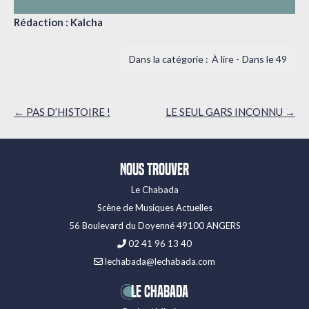
Rédaction : Kalcha
À lire
Dans le 49
Navigation
←
PAS D’HISTOIRE !
LE SEUL GARS INCONNU
→
des
articles
Nous trouver
Le Chabada
Scène de Musiques Actuelles
56 Boulevard du Doyenné 49100 ANGERS
02 41 96 13 40
lechabada@lechabada.com
LE CHABADA