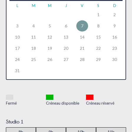
L
M
M
J
V
S
D
ré
uiv
1
2
3
4
5
6
7
8
9
cé
an
10
11
12
13
14
15
16
de
t
17
18
19
20
21
22
23
nt
24
25
26
27
28
29
30
31
Fermé
Créneau disponible
Créneau réservé
Studio 1