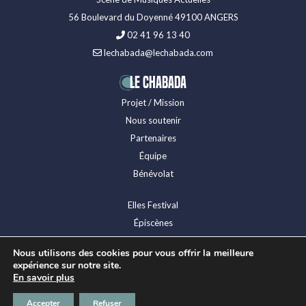
56 Boulevard du Doyenné 49100 ANGERS
02 41 96 13 40
lechabada@lechabada.com
LE CHABADA
Projet / Mission
Nous soutenir
Partenaires
Équipe
Bénévolat
Elles Festival
Épiscènes
Festival Levitation
Nous utilisons des cookies pour vous offrir la meilleure
Presse
expérience sur notre site.
Espace technique
En savoir plus
Mentions légales
Accepter
Refuser