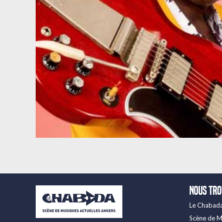
Nous tr
Le Chabad
Scène de M