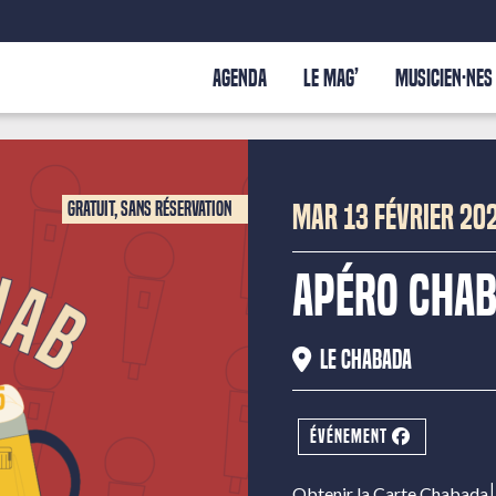
AGENDA
LE MAG’
MUSICIEN·NES
Gratuit, sans réservation
MAR 13 FÉVRIER 20
Apéro Chab
Le Chabada
ÉVÉNEMENT
|
Obtenir la Carte Chabada