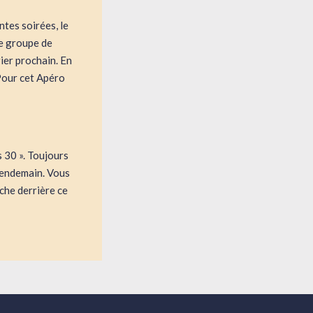
ntes soirées, le
le groupe de
ier prochain. En
 Pour cet Apéro
 30 ». Toujours
e lendemain. Vous
che derrière ce