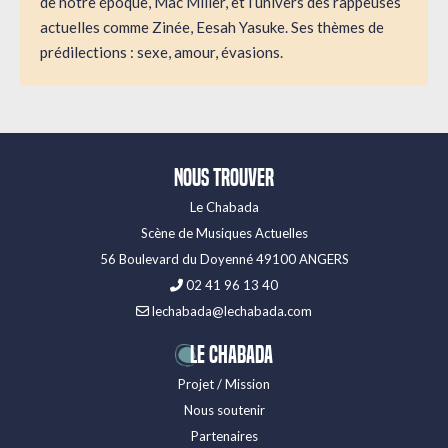
de notre époque, Mac Miller, et l’univers des rappeuses
actuelles comme Zinée, Eesah Yasuke. Ses thèmes de
prédilections : sexe, amour, évasions.
Nous trouver
Le Chabada
Scène de Musiques Actuelles
56 Boulevard du Doyenné 49100 ANGERS
02 41 96 13 40
lechabada@lechabada.com
LE CHABADA
Projet / Mission
Nous soutenir
Partenaires