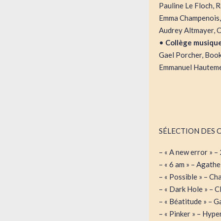
Pauline Le Floch, 
Emma Champenois, m
Audrey Altmayer, C
•
Collège musique
Gael Porcher, Boo
Emmanuel Hautemer
SÉLECTION DES CL
– « A new error » 
– « 6 am » – Agath
– « Possible » – Ch
– « Dark Hole » – C
– « Béatitude » – 
– « Pinker » – Hype