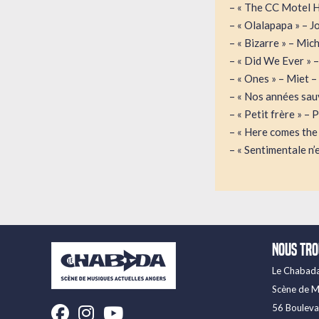
– « The CC Motel H
– « Olalapapa » – J
– « Bizarre » – Mic
– « Did We Ever » –
– « Ones » – Miet –
– « Nos années sau
– « Petit frère » – 
– « Here comes the 
– « Sentimentale n’
Nous tr
Le Chabad
Scène de M
Facebook
Instagram
Youtube
56 Boulev