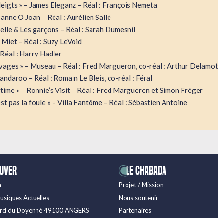
eigts » – James Eleganz – Réal : François Nemeta
oanne O Joan – Réal : Aurélien Sallé
helle & Les garçons – Réal : Sarah Dumesnil
 Miet – Réal : Suzy LeVoid
 Réal : Harry Hadler
vages » – Museau – Réal : Fred Margueron, co-réal : Arthur Delamo
Pandaroo – Réal : Romain Le Bleis, co-réal : Féral
time » – Ronnie’s Visit – Réal : Fred Margueron et Simon Fréger
est pas la foule » – Villa Fantôme – Réal : Sébastien Antoine
ouver
LE CHABADA
a
Projet / Mission
usiques Actuelles
Nous soutenir
ard du Doyenné 49100 ANGERS
Partenaires