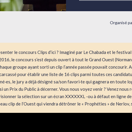
Organisé pa
enter le concours Clips d’ici ? Imaginé par Le Chabada et le festiva
2016, le concours s’est depuis ouvert à tout le Grand Ouest (Normand
chaque groupe ayant sorti un clip l’année passée pouvait concourir. 
décarcassé pour établir une liste de 16 clips parmi toutes ces candidat
né·es, le jury a déjà désigné sa/son favori·te qui gagnera en toute lo
ussi un Prix du Public à décerner. Vous nous voyez venir ? Venez nous 
isionner la sélection sur un écran XXXXXXL -ou à défaut en ligne de
eau clip de l’Ouest qui viendra détrôner le « Prophéties » de Nerlov, s