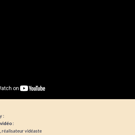
y :
/vidéo
:
 réalisateur vidéaste