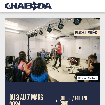
Places limitées
© David Gallard
FORMATION
DU 3 AU 7 MARS
10H-13H / 14H-17H
2024
(30H)