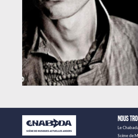
Nous tr
Le Chabad
Scène de M