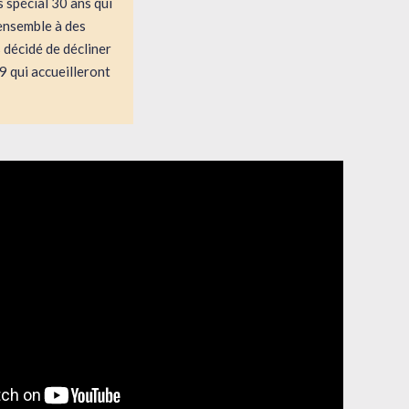
 spécial 30 ans qui
 ensemble à des
 décidé de décliner
 qui accueilleront