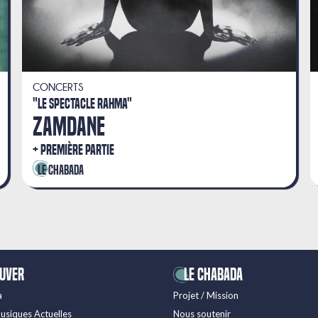
CONCERTS
"LE SPECTACLE RAHMA"
ZAMDANE
PREMIÈRE PARTIE
Le Chabada
ouver
LE CHABADA
a
Projet / Mission
usiques Actuelles
Nous soutenir