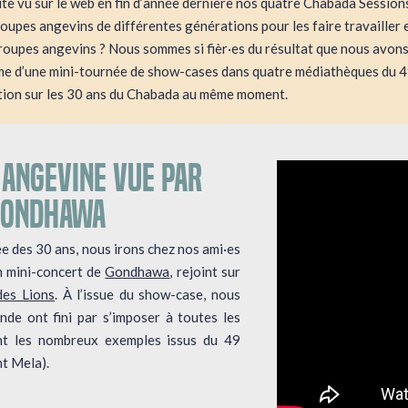
te vu sur le web en fin d’année dernière nos quatre Chabada Sessions
oupes angevins de différentes générations pour les faire travailler
roupes angevins ? Nous sommes si fièr·es du résultat que nous avons
rme d’une mini-tournée de show-cases dans quatre médiathèques du 49
tion sur les 30 ans du Chabada au même moment.
ANGEVINE VUE PAR
 GONDHAWA
e des 30 ans, nous irons chez nos ami·es
n mini-concert de
Gondhawa
, rejoint sur
des Lions
. À l’issue du show-case, nous
de ont fini par s’imposer à toutes les
ant les nombreux exemples issus du 49
t Mela).