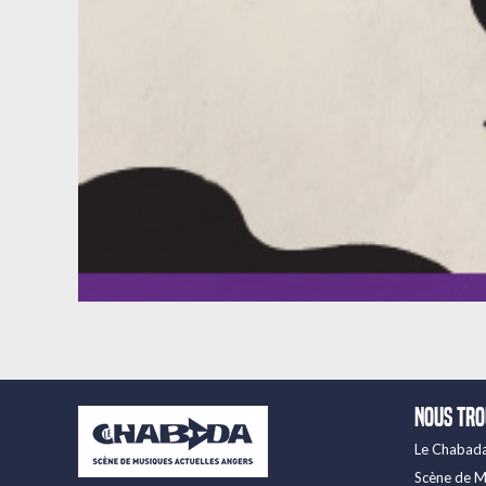
Nous tr
Le Chabad
Scène de M