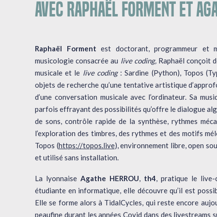
AVEC RAPHAËL FORMENT ET AG
Raphaël Forment
est doctorant, programmeur et mu
musicologie consacrée au
live coding,
Raphaël conçoit d
musicale et le
live coding
: Sardine (Python), Topos (Ty
objets de recherche qu’une tentative artistique d’approf
d’une conversation musicale avec l’ordinateur. Sa musiq
parfois effrayant des possibilités qu’offre le dialogue a
de sons, contrôle rapide de la synthèse, rythmes méca
l’exploration des timbres, des rythmes et des motifs mél
Topos (
https://topos.live
), environnement libre, open so
et utilisé sans installation.
La lyonnaise
Agathe HERROU
,
th4
, pratique le liv
étudiante en informatique, elle découvre qu’il est possi
Elle se forme alors à TidalCycles, qui reste encore aujo
peaufine durant les années Covid dans des livestreams 