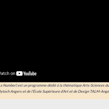
t a Number) est un programme dédié à la thématique Arts-Sciences d
lytech Angers et de l’École Supérieure d’Art et de Design TALM-Ange