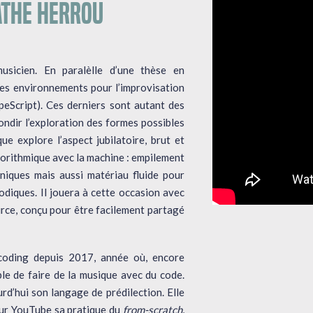
ATHE HERROU
sicien. En paralèlle d’une thèse en
es environnements pour l’improvisation
peScript). Ces derniers sont autant des
ondir l’exploration des formes possibles
ue explore l’aspect jubilatoire, brut et
lgorithmique avec la machine : empilement
niques mais aussi matériau fluide pour
odiques. Il jouera à cette occasion avec
urce, conçu pour être facilement partagé
e-coding depuis 2017, année où, encore
ble de faire de la musique avec du code.
urd’hui son langage de prédilection. Elle
sur YouTube sa pratique du
from-scratch
,