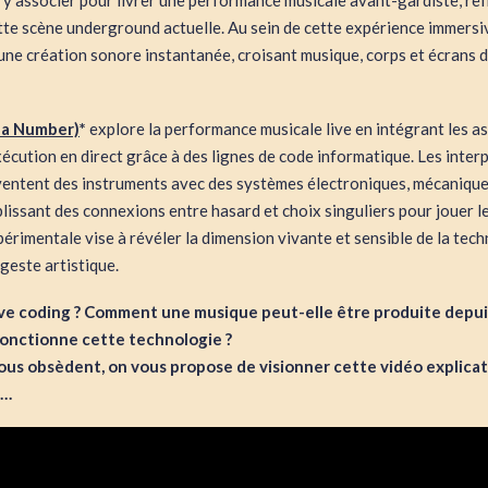
’y associer pour livrer une performance musicale avant-gardiste, refl
te scène underground actuelle. Au sein de cette expérience immersive
une création sonore instantanée, croisant musique, corps et écrans 
t a Number)
*
explore la performance musicale live en intégrant les a
écution en direct grâce à des lignes de code informatique. Les inter
ventent des instruments avec des systèmes électroniques, mécaniqu
lissant des connexions entre hasard et choix singuliers pour jouer 
rimentale vise à révéler la dimension vivante et sensible de la tec
 geste artistique.
live coding ? Comment une musique peut-elle être produite depui
onctionne cette technologie ?
vous obsèdent, on vous propose de visionner cette vidéo explica
3…