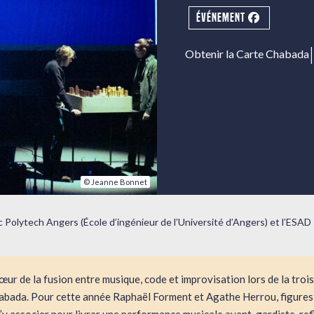
ÉVÉNEMENT
|
Obtenir la Carte Chabada
© Jeanne Bonnet
c Polytech Angers (École d’ingénieur de l’Université d’Angers) et l’ESAD
ur de la fusion entre musique, code et improvisation lors de la troi
habada. Pour cette année Raphaël Forment et Agathe Herrou, figures