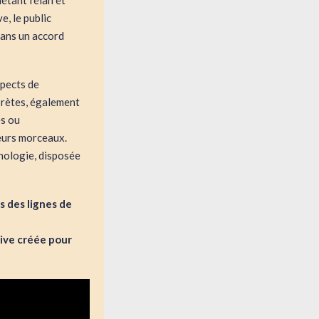
étant l’élan et
, le public
dans un accord
spects de
prètes, également
es ou
leurs morceaux.
hnologie, disposée
s des lignes de
tive créée pour