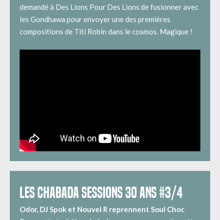
demandé à Des Lions Pour Des Lions de fusionner avec
les Gondhawa pour envoyer une des premières
compositions de Titi Robin dans le cosmos. Magique !
LES CHABADA SESSIONS 30 ANS #3/4
Odor, DJ Spok et Nouvel R reprennent Soul Choc