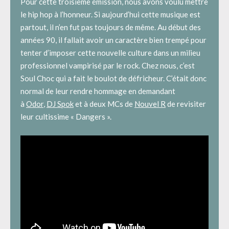
Pour cette troisième émission, nous avons voulu mettre
le hip hop à l’honneur. Si aujourd’hui cette musique est
partout, il n’en fut pas toujours de même. Au début des
années 90, il fallait avoir un caractère bien trempé pour
tenter d’imposer cette nouvelle culture dans un milieu
professionnel vampirisé par le rock. Chez nous, c’est
Soul Choc qui a fait le boulot de défricheur. C’était donc
normal de leur rendre hommage en demandant
à
Odor
,
DJ Spok
et à deux MCs de
Nouvel R
de revisiter
leur cultissime « Dangers ».