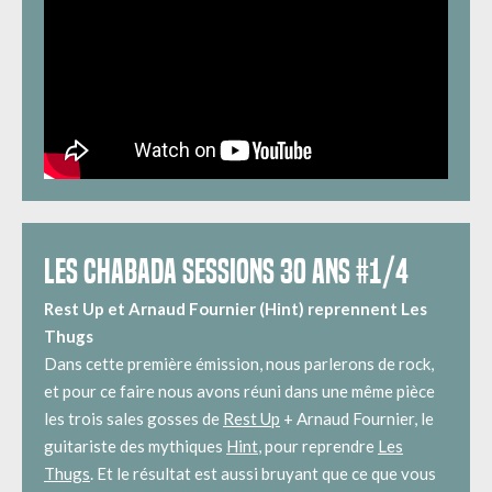
LES CHABADA SESSIONS 30 ANS #1/4
Rest Up et Arnaud Fournier (Hint) reprennent Les
Thugs
Dans cette première émission, nous parlerons de rock,
et pour ce faire nous avons réuni dans une même pièce
les trois sales gosses de
Rest Up
+ Arnaud Fournier, le
guitariste des mythiques
Hint
, pour reprendre
Les
Thugs
. Et le résultat est aussi bruyant que ce que vous