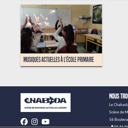
MUSIQUES ACTUELLES À L’ÉCOLE PRIMAIRE
Nous tr
Le Chabad
Scène de M
Facebook
Instagram
Youtube
56 Boulev
02 41 9