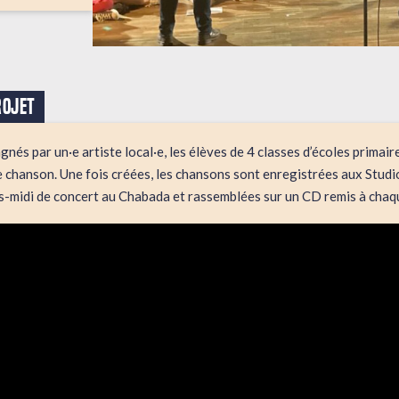
ROJET
s par un·e artiste local·e, les élèves de 4 classes d’écoles primaires
de chanson. Une fois créées, les chansons sont enregistrées aux Stud
ès-midi de concert au Chabada et rassemblées sur un CD remis à chaqu