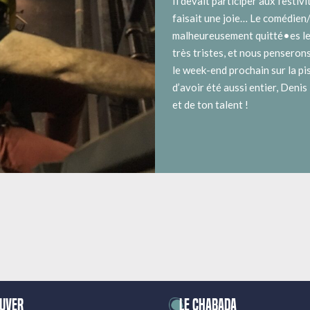
Il devait participer aux festiv
faisait une joie… Le comédien
malheureusement quitté•es le
très tristes, et nous penseron
le week-end prochain sur la pis
d’avoir été aussi entier, Denis
et de ton talent !
ouver
LE CHABADA