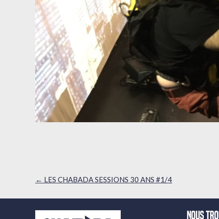
Navigation
←
LES CHABADA SESSIONS 30 ANS #1/4
des
articles
Nous tr