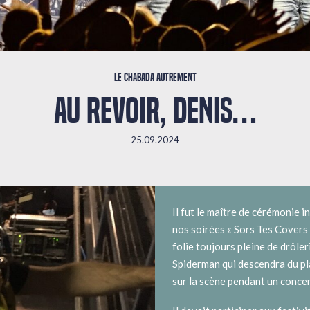
Le Chabada autrement
AU REVOIR, DENIS…
25.09.2024
Il fut le maître de cérémonie 
nos soirées « Sors Tes Covers
folie toujours pleine de drôleri
Spiderman qui descendra du pl
sur la scène pendant un concert