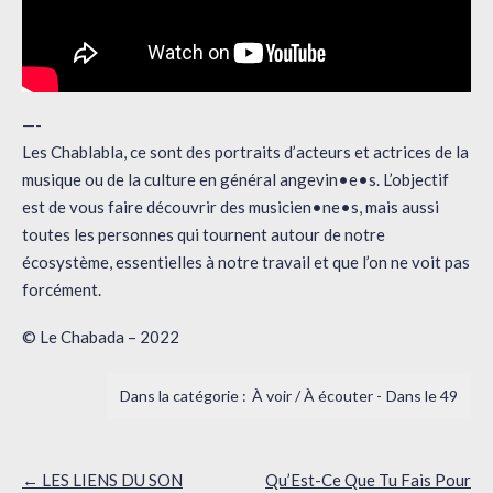
—-
Les Chablabla, ce sont des portraits d’acteurs et actrices de la
musique ou de la culture en général angevin•e•s. L’objectif
est de vous faire découvrir des musicien•ne•s, mais aussi
toutes les personnes qui tournent autour de notre
écosystème, essentielles à notre travail et que l’on ne voit pas
forcément.
© Le Chabada – 2022
À voir / À écouter
Dans le 49
Navigation
←
LES LIENS DU SON
Qu’Est-Ce Que Tu Fais Pour