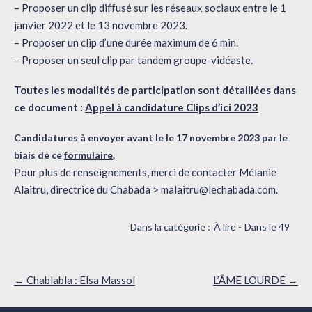
– Proposer un clip diffusé sur les réseaux sociaux entre le 1
janvier 2022 et le 13 novembre 2023.
– Proposer un clip d’une durée maximum de 6 min.
– Proposer un seul clip par tandem groupe-vidéaste.
Toutes les modalités de participation sont détaillées dans
ce document :
Appel à candidature Clips d’ici 2023
Candidatures à envoyer avant le le 17 novembre 2023 par le
biais de ce
formulaire
.
Pour plus de renseignements, merci de contacter Mélanie
Alaitru, directrice du Chabada > malaitru@lechabada.com.
À lire
Dans le 49
Navigation
←
Chablabla : Elsa Massol
L’ÂME LOURDE
→
des
articles