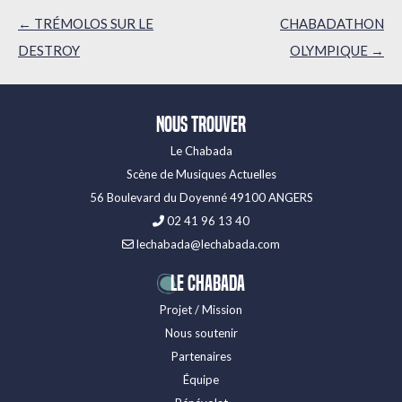
Navigation
←
TRÉMOLOS SUR LE
CHABADATHON
des
DESTROY
OLYMPIQUE
→
articles
Nous trouver
Le Chabada
Scène de Musiques Actuelles
56 Boulevard du Doyenné 49100 ANGERS
02 41 96 13 40
lechabada@lechabada.com
LE CHABADA
Projet / Mission
Nous soutenir
Partenaires
Équipe