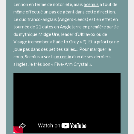
Lennon en terme de notoriété, mais
Scenius
a tout de
même effectué un pas de géant dans cette direction.
Le duo franco-anglais (Angers-Leeds) est en effet en
tournée de 21 dates en Angleterre en première partie
du mythique Midge Ure, leader d’Ultravox ou de
Visage (remember « Fade to Grey » ?). Et a priori ça ne
joue pas dans des petites salles… Pour marquer le
coup, Scenius a sorti
un remix
d’un de ses derniers
singles, le très bon « Five-Arm Crystal ».