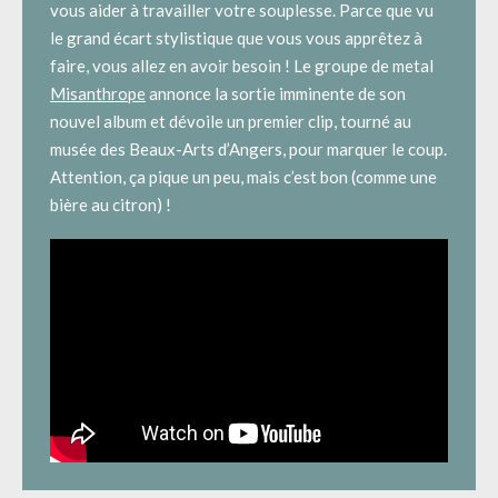
vous aider à travailler votre souplesse. Parce que vu
le grand écart stylistique que vous vous apprêtez à
faire, vous allez en avoir besoin ! Le groupe de metal
Misanthrope
annonce la sortie imminente de son
nouvel album et dévoile un premier clip, tourné au
musée des Beaux-Arts d’Angers, pour marquer le coup.
Attention, ça pique un peu, mais c’est bon (comme une
bière au citron) !