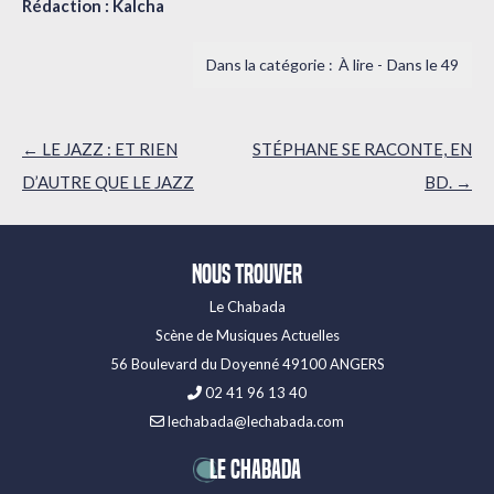
Rédaction : Kalcha
À lire
Dans le 49
Navigation
←
LE JAZZ : ET RIEN
STÉPHANE SE RACONTE, EN
des
D’AUTRE QUE LE JAZZ
BD.
→
articles
Nous trouver
Le Chabada
Scène de Musiques Actuelles
56 Boulevard du Doyenné 49100 ANGERS
02 41 96 13 40
lechabada@lechabada.com
LE CHABADA