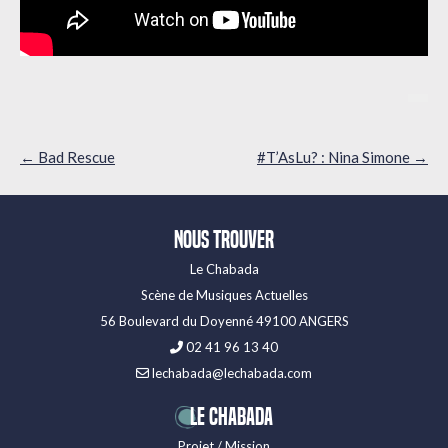
Navigation
←
Bad Rescue
#T’AsLu? : Nina Simone
→
des
articles
Nous trouver
Le Chabada
Scène de Musiques Actuelles
56 Boulevard du Doyenné 49100 ANGERS
02 41 96 13 40
lechabada@lechabada.com
LE CHABADA
Projet / Mission