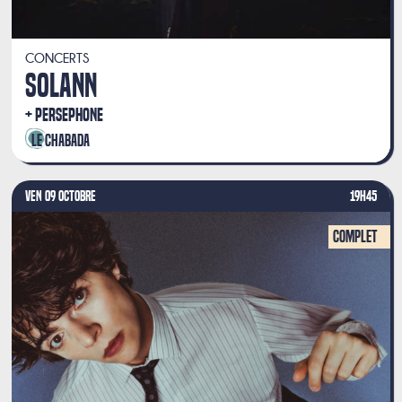
CONCERTS
SOLANN
PERSEPHONE
Le Chabada
VEN 09 OCTOBRE
19H45
Complet