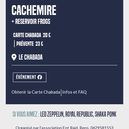
CACHEMIRE
RESERVOIR FROGS
Carte Chabada
20 €
|
Prévente
23 €
Le Chabada
ÉVÉNEMENT
|
Obtenir la Carte Chabada
Infos et FAQ
Si vous aimez :
Led Zeppelin, Royal Republic, Shaka Ponk
Organisé par l’association Ent Raid, Rens. 0629581553