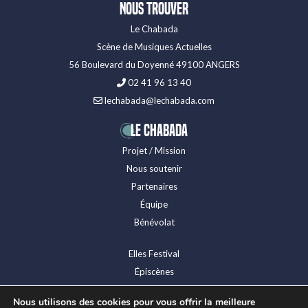
Nous trouver
Le Chabada
Scène de Musiques Actuelles
56 Boulevard du Doyenné 49100 ANGERS
02 41 96 13 40
lechabada@lechabada.com
LE CHABADA
Projet / Mission
Nous soutenir
Partenaires
Équipe
Bénévolat
Elles Festival
Épiscènes
Festival Levitation
Nous utilisons des cookies pour vous offrir la meilleure
Presse