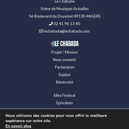
Le Chabada
Scène de Musiques Actuelles
56 Boulevard du Doyenné 49100 ANGERS
02 41 96 13 40
lechabada@lechabada.com
LE CHABADA
Projet / Mission
Nous soutenir
Partenaires
Équipe
Bénévolat
Elles Festival
Épiscènes
Festival Levitation
Nous utilisons des cookies pour vous offrir la meilleure
Presse
expérience sur notre site.
Espace technique
En savoir plus