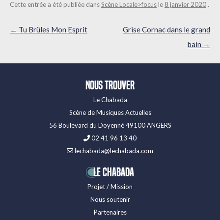
Cette entrée a été publiée dans
Scène Locale>focus
le
8 janvier 2020
.
Navigation
←
Tu Brüles Mon Esprit
Grise Cornac dans le grand
des
bain
→
articles
Nous trouver
Le Chabada
Scène de Musiques Actuelles
56 Boulevard du Doyenné 49100 ANGERS
02 41 96 13 40
lechabada@lechabada.com
LE CHABADA
Projet / Mission
Nous soutenir
Partenaires