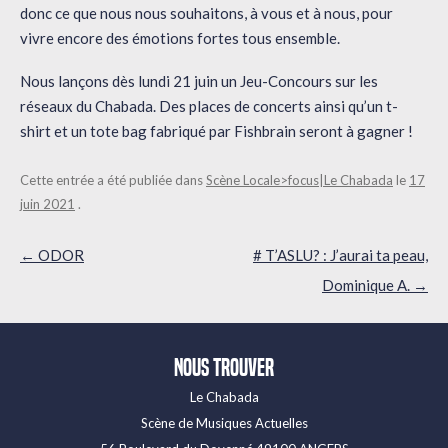
donc ce que nous nous souhaitons, à vous et à nous, pour
vivre encore des émotions fortes tous ensemble.
Nous lançons dès lundi 21 juin un Jeu-Concours sur les
réseaux du Chabada. Des places de concerts ainsi qu’un t-
shirt et un tote bag fabriqué par Fishbrain seront à gagner !
Cette entrée a été publiée dans
Scène Locale>focus|Le Chabada
le
17
juin 2021
.
Navigation
←
ODOR
# T’ASLU? : J’aurai ta peau,
des
Dominique A.
→
articles
Nous trouver
Le Chabada
Scène de Musiques Actuelles