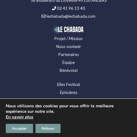
56 Boulevard du Doyenné 49100 ANGERS
02 41 96 13 40
lechabada@lechabada.com
LE CHABADA
Projet / Mission
Nous soutenir
Partenaires
Équipe
Bénévolat
Elles Festival
Épiscènes
Festival Levitation
Nous utilisons des cookies pour vous offrir la meilleure
Presse
expérience sur notre site.
Espace technique
En savoir plus
Mentions légales
Accepter
Refuser