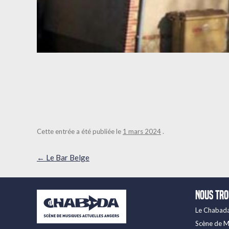
Cette entrée a été publiée le
1 mars 2024
.
Navigation
←
Le Bar Belge
des
articles
Nous tr
Le Chabad
Scène de M