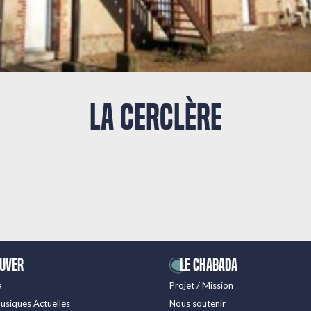
LA CERCLÈRE
ouver
LE CHABADA
a
Projet / Mission
usiques Actuelles
Nous soutenir