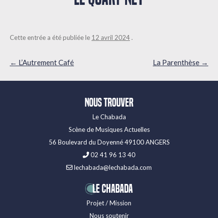
Cette entrée a été publiée le
12 avril 2024
.
Navigation
←
L’Autrement Café
La Parenthèse
→
des
articles
Nous trouver
Le Chabada
Scène de Musiques Actuelles
56 Boulevard du Doyenné 49100 ANGERS
02 41 96 13 40
lechabada@lechabada.com
LE CHABADA
Projet / Mission
Nous soutenir