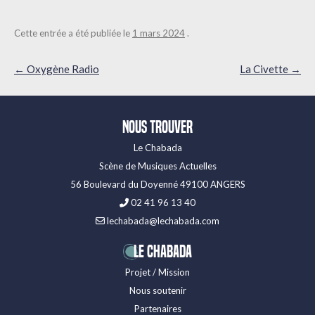
Cette entrée a été publiée le
1 mars 2024
.
Navigation
←
Oxygène Radio
La Civette
→
des
articles
Nous trouver
Le Chabada
Scène de Musiques Actuelles
56 Boulevard du Doyenné 49100 ANGERS
02 41 96 13 40
lechabada@lechabada.com
LE CHABADA
Projet / Mission
Nous soutenir
Partenaires