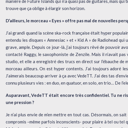
manière de Future Islands qui n’a quasi pas de guitares, mais qui
trouve que ça oblige à élargir son horizon.
D’ailleurs, le morceau « Eyes » offre pas mal de nouvelles per
J’ai grandi quand la scène ska-rock française était hyper populaire.
entendu les disques « Amnesiac » et « Kid A » de Radiohead qui ut
grave, ample. Depuis ce jour-là, j’ai toujours rêvé de pouvoir avo
contacté Raggy, le saxophoniste de Zenzile. Mais il n’avait pas
studio, et elle a enregistré des trucs en direct sur l’ébauche de 
morceau ailleurs. On est hyper contents. J’ai toujours adoré les 
J’aimerais beaucoup arriver à ça avec VedeTT. J’ai des tas d’env
connu plusieurs vies : en duo, en quatuor, en solo, en trio… De l’ele
Auparavant, VedeTT était encore très confidentiel. Tu ne risq
une pression ?
Je n’ai plus envie de m’en mettre en tout cas. Désormais, on sait 
compromis –même parfois inconscients- pour plaire à tel ou tel q