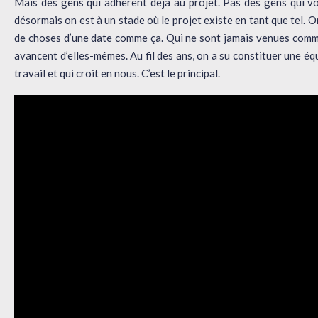
Mais des gens qui adhèrent déjà au projet. Pas des gens qui vou
désormais on est à un stade où le projet existe en tant que tel. O
de choses d’une date comme ça. Qui ne sont jamais venues comme 
avancent d’elles-mêmes. Au fil des ans, on a su constituer une é
travail et qui croit en nous. C’est le principal.