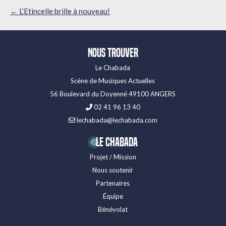
Navigation
←
L’Etincelle brille à nouveau!
des
articles
Nous trouver
Le Chabada
Scène de Musiques Actuelles
56 Boulevard du Doyenné 49100 ANGERS
02 41 96 13 40
lechabada@lechabada.com
LE CHABADA
Projet / Mission
Nous soutenir
Partenaires
Équipe
Bénévolat