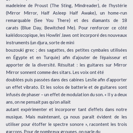
madeleine de Proust (The Sting, Mindreader), de l’hystérie
(Mirror Mirror, Half Asleep Half Awake), un home-run
remarquable (See You There) et des diamants de 18
carats (Blue Day, Bewitched Me). Pour renforcer ce côté
kaléidoscopique, les Howlin’ Jaws ont incorporé des nouveaux
instruments (un djura, sorte de mini
bouzouki grec ; des sagattes, des petites cymbales utilisées
en Égypte et en Turquie) afin d’ajouter de l’épaisseur et
apporter de la diversité. Résultat : les guitares sur Mirror
Mirror sonnent comme des sitars. Les voix ont été
doublées puis passées dans des cabines Leslie afin d’apporter
un effet vibrato. Et les solos de batterie et de guitares sont
infusés de phaser – un effet de modulation du son. « Il y a deux
ans, on ne pensait pas qu’on allait
autant expérimenter et incorporer tant d’effets dans notre
musique. Mais maintenant, ça nous paraît évident de les
utiliser pour étoffer le spectre sonore », racontent les trois
garçons. Pour de nombreux groupes, on parle du