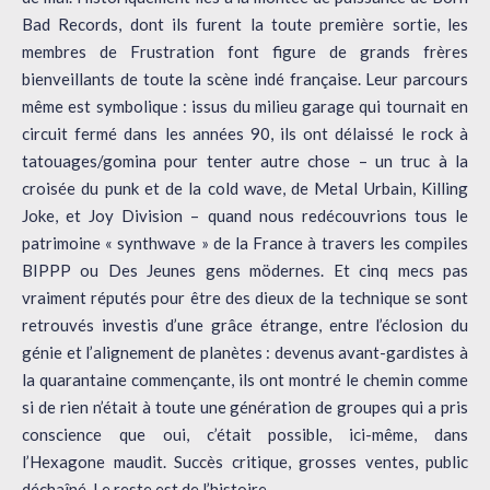
Bad Records, dont ils furent la toute première sortie, les
membres de Frustration font figure de grands frères
bienveillants de toute la scène indé française. Leur parcours
même est symbolique : issus du milieu garage qui tournait en
circuit fermé dans les années 90, ils ont délaissé le rock à
tatouages/gomina pour tenter autre chose – un truc à la
croisée du punk et de la cold wave, de Metal Urbain, Killing
Joke, et Joy Division – quand nous redécouvrions tous le
patrimoine « synthwave » de la France à travers les compiles
BIPPP ou Des Jeunes gens mödernes. Et cinq mecs pas
vraiment réputés pour être des dieux de la technique se sont
retrouvés investis d’une grâce étrange, entre l’éclosion du
génie et l’alignement de planètes : devenus avant-gardistes à
la quarantaine commençante, ils ont montré le chemin comme
si de rien n’était à toute une génération de groupes qui a pris
conscience que oui, c’était possible, ici-même, dans
l’Hexagone maudit. Succès critique, grosses ventes, public
déchaîné. Le reste est de l’histoire.