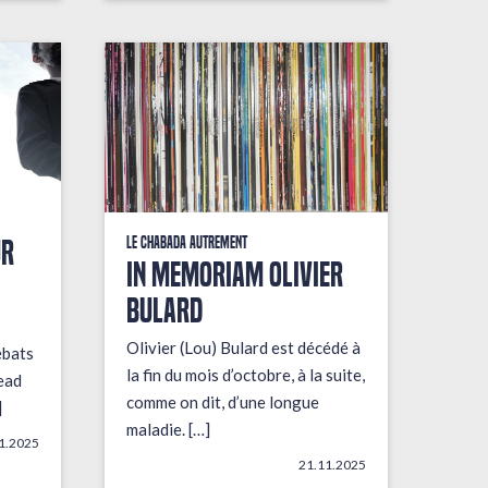
UR
Le Chabada autrement
In Memoriam Olivier
Bulard
Olivier (Lou) Bulard est décédé à
ébats
la fin du mois d’octobre, à la suite,
ead
comme on dit, d’une longue
]
maladie. […]
1.2025
21.11.2025