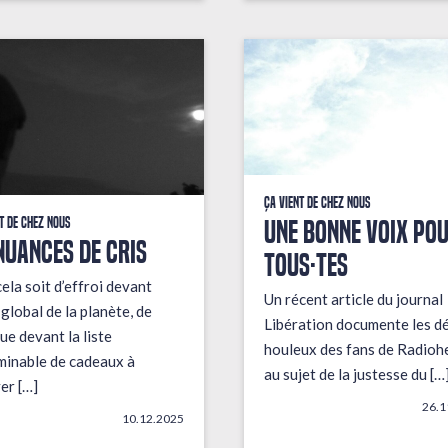
Ça vient de chez nous
UNE BONNE VOIX PO
t de chez nous
NUANCES DE CRIS
TOUS·TES
ela soit d’effroi devant
Un récent article du journal
t global de la planète, de
Libération documente les d
ue devant la liste
houleux des fans de Radioh
minable de cadeaux à
au sujet de la justesse du […
er […]
26.1
10.12.2025