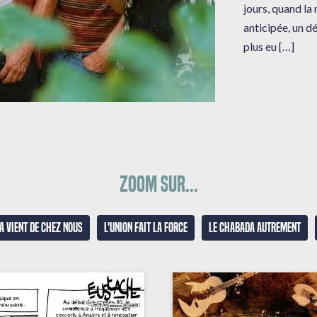
jours, quand la
anticipée, un dé
plus eu […]
Zoom sur...
a vient de chez nous
L'union fait la force
Le Chabada autrement