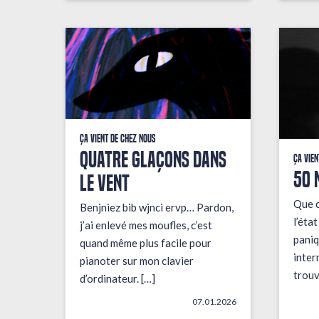
Ça vient de chez nous
QUATRE GLAÇONS DANS
Ça vien
50 
LE VENT
Que c
Benjniez bib wjnci ervp… Pardon,
l’éta
j’ai enlevé mes moufles, c’est
paniq
quand même plus facile pour
inter
pianoter sur mon clavier
trouv
d’ordinateur. […]
07.01.2026