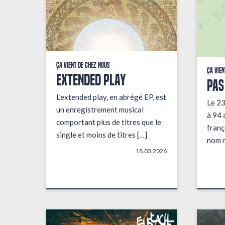
Ça vient de chez nous
Ça vien
EXTENDED PLAY
PAS
L’extended play, en abrégé EP, est
Le 23
un enregistrement musical
à 94 
comportant plus de titres que le
franç
single et moins de titres […]
nom n
18.03.2026