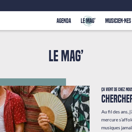
AGENDA
LE MAG’
MUSICIEN·NES
LE MAG’
Ça vient de chez nou
CHERCHER
Au fil des ans,
mercure s’affole
musiques jamaï