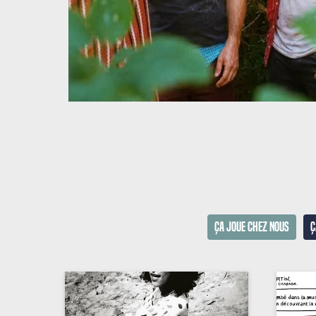
Ça joue chez nous
Ç