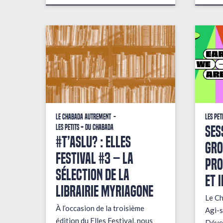
Le Chabada autrement
Les pet
Ses
Les petits + du Chabada
#T’AsLu? : ELLES
gro
FESTIVAL #3 – La
pro
sélection de la
et 
librairie Myriagone
Le Ch
À l’occasion de la troisième
Agi-s
édition du Elles Festival, nous
Dével