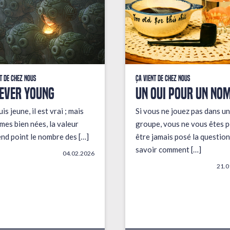
t de chez nous
Ça vient de chez nous
EVER YOUNG
UN OUI POUR UN NO
uis jeune, il est vrai ; mais
Si vous ne jouez pas dans un
mes bien nées, la valeur
groupe, vous ne vous êtes p
end point le nombre des […]
être jamais posé la question
savoir comment […]
04.02.2026
21.0