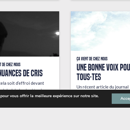
Ça vient de chez nous
UNE BONNE VOIX PO
t de chez nous
NUANCES DE CRIS
TOUS·TES
ela soit d’effroi devant
Un récent article du journal
t global de la planète, de
Libération documente les d
our vous offrir la meilleure expérience sur notre site.
ue devant la liste
Acce
houleux des fans de Radioh
minable de cadeaux à
au sujet de la justesse du […
er […]
26.1
10.12.2025