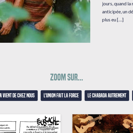
jours, quand la
anticipée, un dé
plus eu […]
Zoom sur...
a vient de chez nous
L'union fait la force
Le Chabada autrement