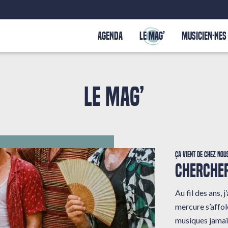
AGENDA
LE MAG’
MUSICIEN·NES
LE MAG’
Ça vient de chez nou
CHERCHER
Au fil des ans,
mercure s’affole
musiques jamaï