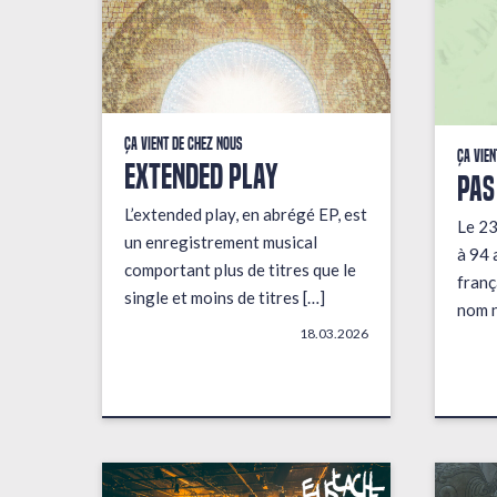
Ça vient de chez nous
Ça vien
EXTENDED PLAY
PAS
L’extended play, en abrégé EP, est
Le 23
un enregistrement musical
à 94 
comportant plus de titres que le
franç
single et moins de titres […]
nom n
18.03.2026