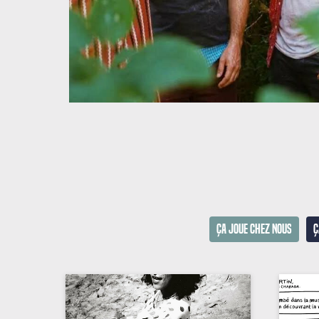
Ça joue chez nous
Ç