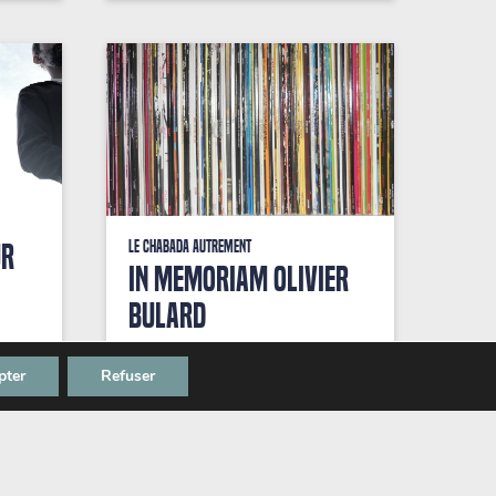
UR
Le Chabada autrement
In Memoriam Olivier
Bulard
Olivier (Lou) Bulard est décédé à
ébats
pter
Refuser
la fin du mois d’octobre, à la suite,
ead
comme on dit, d’une longue
]
maladie. […]
1.2025
21.11.2025