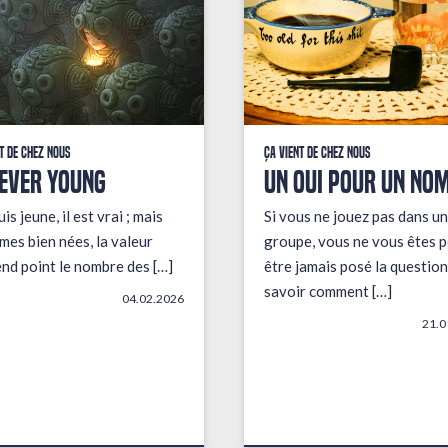
t de chez nous
Ça vient de chez nous
EVER YOUNG
UN OUI POUR UN NO
uis jeune, il est vrai ; mais
Si vous ne jouez pas dans un
mes bien nées, la valeur
groupe, vous ne vous êtes p
end point le nombre des […]
être jamais posé la question
savoir comment […]
04.02.2026
21.0