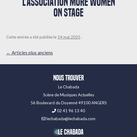
L’ASSOCIATION MORE WOMEN
ON STAGE
Cette entrée a été publiée le
14 mai 2025
.
Navigation
←
Articles plus anciens
des
articles
Nous trouver
Le Chabada
Scène de Musiques Actuelles
56 Boulevard du Doyenné 49100 ANGERS
02 41 96 13 40
lechabada@lechabada.com
LE CHABADA