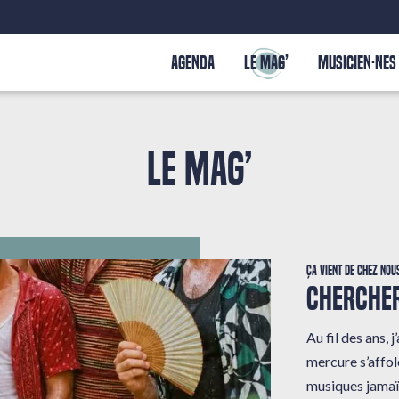
AGENDA
LE MAG’
MUSICIEN·NES
LE MAG’
Ça vient de chez nou
CHERCHER
Au fil des ans,
mercure s’affole
musiques jamaï