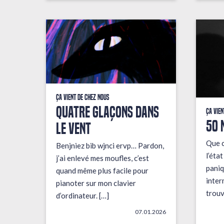
Ça vient de chez nous
QUATRE GLAÇONS DANS
Ça vien
50 
LE VENT
Que c
Benjniez bib wjnci ervp… Pardon,
l’éta
j’ai enlevé mes moufles, c’est
paniq
quand même plus facile pour
inter
pianoter sur mon clavier
trouv
d’ordinateur. […]
07.01.2026