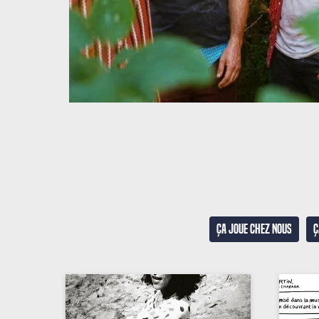
Ça joue chez nous
Ç