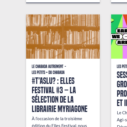
Le Chabada autrement
Les pet
Ses
Les petits + du Chabada
#T’AsLu? : ELLES
gro
FESTIVAL #3 – La
pro
sélection de la
et 
librairie Myriagone
Le Ch
À l’occasion de la troisième
Agi-s
édition du Elles Festival, nous
Dével