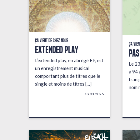
Ça vient de chez nous
Ça vien
EXTENDED PLAY
PAS
L’extended play, en abrégé EP, est
Le 23
un enregistrement musical
à 94 
comportant plus de titres que le
franç
single et moins de titres […]
nom n
18.03.2026