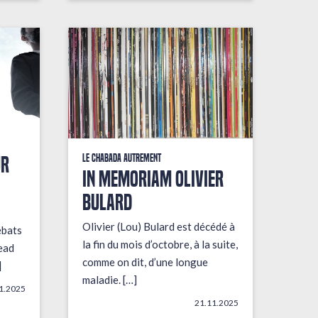
UR
Le Chabada autrement
In Memoriam Olivier
Bulard
Olivier (Lou) Bulard est décédé à
ébats
la fin du mois d’octobre, à la suite,
ead
comme on dit, d’une longue
]
maladie. […]
1.2025
21.11.2025