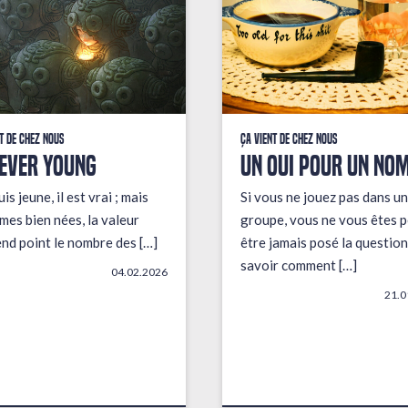
t de chez nous
Ça vient de chez nous
EVER YOUNG
UN OUI POUR UN NO
uis jeune, il est vrai ; mais
Si vous ne jouez pas dans un
mes bien nées, la valeur
groupe, vous ne vous êtes p
end point le nombre des […]
être jamais posé la question
savoir comment […]
04.02.2026
21.0