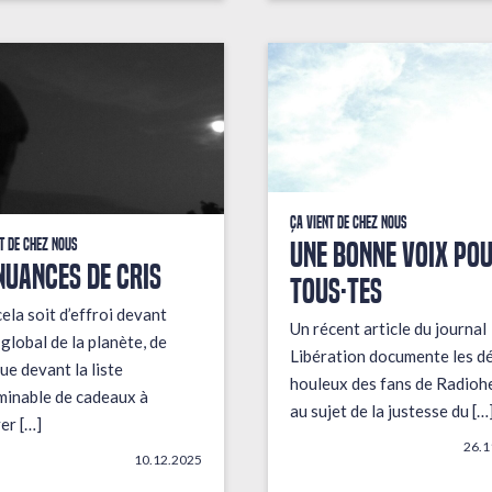
Ça vient de chez nous
UNE BONNE VOIX PO
t de chez nous
NUANCES DE CRIS
TOUS·TES
ela soit d’effroi devant
Un récent article du journal
t global de la planète, de
Libération documente les d
ue devant la liste
houleux des fans de Radioh
minable de cadeaux à
au sujet de la justesse du […
er […]
26.1
10.12.2025