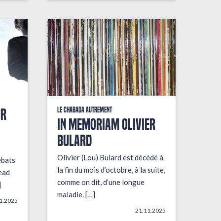
UR
Le Chabada autrement
In Memoriam Olivier
Bulard
Olivier (Lou) Bulard est décédé à
ébats
la fin du mois d’octobre, à la suite,
ead
comme on dit, d’une longue
]
maladie. […]
1.2025
21.11.2025