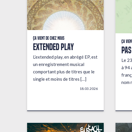
Ça vient de chez nous
Ça vien
EXTENDED PLAY
PAS
L’extended play, en abrégé EP, est
Le 23
un enregistrement musical
à 94 
comportant plus de titres que le
franç
single et moins de titres […]
nom n
18.03.2026