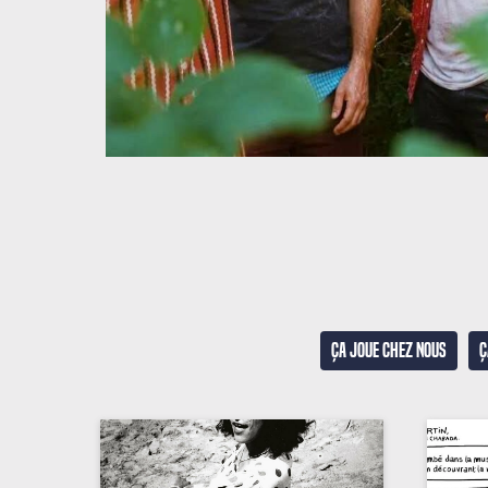
Ça joue chez nous
Ç