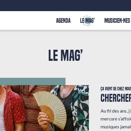
AGENDA
LE MAG’
MUSICIEN·NES
LE MAG’
Ça vient de chez nou
CHERCHER
Au fil des ans,
mercure s’affole
musiques jamaï