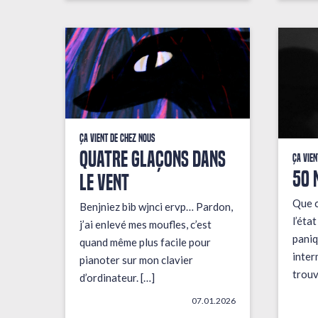
Ça vient de chez nous
QUATRE GLAÇONS DANS
Ça vien
50 
LE VENT
Que c
Benjniez bib wjnci ervp… Pardon,
l’éta
j’ai enlevé mes moufles, c’est
paniq
quand même plus facile pour
inter
pianoter sur mon clavier
trouv
d’ordinateur. […]
07.01.2026