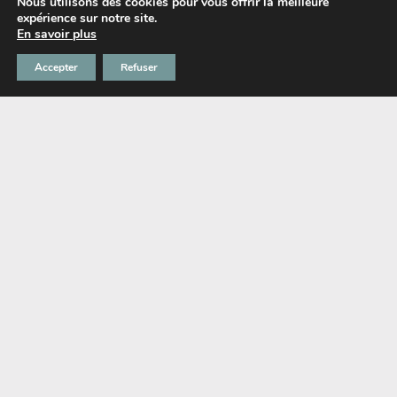
Nous utilisons des cookies pour vous offrir la meilleure
expérience sur notre site.
Le Chabada autrement
En savoir plus
STOCKHOLM, Syndrome musical
Accepter
Refuser
Lorsque je rencontre pour la première fois
Stockholm, c’est à la soirée de clôture de saison À
vous les Studios […]
15.10.2025