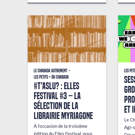
Le Chabada autrement
Les pet
Ses
Les petits + du Chabada
#T’AsLu? : ELLES
gro
FESTIVAL #3 – La
pro
sélection de la
et 
librairie Myriagone
Le Ch
À l’occasion de la troisième
Agi-s
édition du Elles Festival, nous
Dével