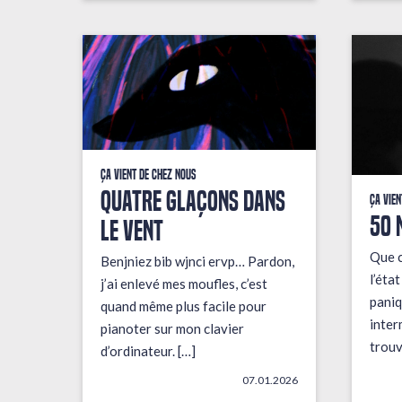
Ça vient de chez nous
QUATRE GLAÇONS DANS
Ça vien
50 
LE VENT
Que c
Benjniez bib wjnci ervp… Pardon,
l’éta
j’ai enlevé mes moufles, c’est
paniq
quand même plus facile pour
inter
pianoter sur mon clavier
trouv
d’ordinateur. […]
07.01.2026