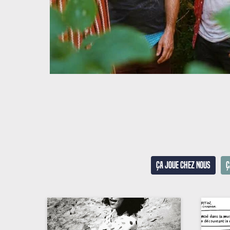
Ça joue chez nous
Ç