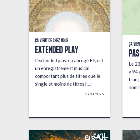
Ça vient de chez nous
Ça vien
EXTENDED PLAY
PAS
L’extended play, en abrégé EP, est
Le 23
un enregistrement musical
à 94 
comportant plus de titres que le
franç
single et moins de titres […]
nom n
18.03.2026