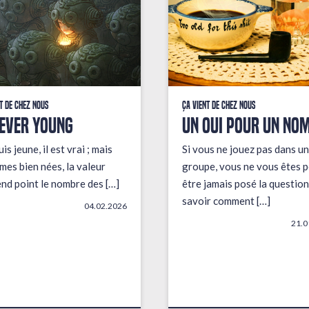
t de chez nous
Ça vient de chez nous
EVER YOUNG
UN OUI POUR UN NO
uis jeune, il est vrai ; mais
Si vous ne jouez pas dans un
mes bien nées, la valeur
groupe, vous ne vous êtes p
end point le nombre des […]
être jamais posé la question
savoir comment […]
04.02.2026
21.0