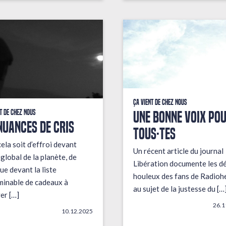
Ça vient de chez nous
UNE BONNE VOIX PO
t de chez nous
NUANCES DE CRIS
TOUS·TES
ela soit d’effroi devant
Un récent article du journal
t global de la planète, de
Libération documente les d
ue devant la liste
houleux des fans de Radioh
minable de cadeaux à
au sujet de la justesse du […
er […]
26.1
10.12.2025