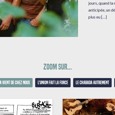
jours, quand la
anticipée, un dé
plus eu […]
Zoom sur...
a vient de chez nous
L'union fait la force
Le Chabada autrement