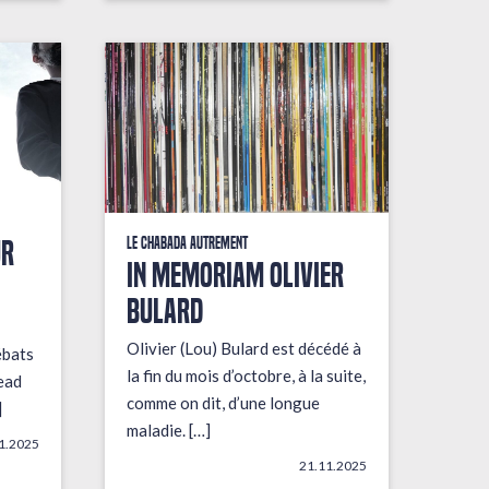
UR
Le Chabada autrement
In Memoriam Olivier
Bulard
Olivier (Lou) Bulard est décédé à
ébats
la fin du mois d’octobre, à la suite,
ead
comme on dit, d’une longue
]
maladie. […]
1.2025
21.11.2025