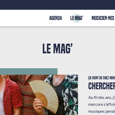
AGENDA
LE MAG’
MUSICIEN·NES
LE MAG’
Ça vient de chez nou
CHERCHER
Au fil des ans,
mercure s’affole
musiques jamaï