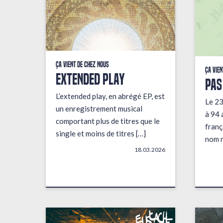
Ça vient de chez nous
Ça vien
EXTENDED PLAY
PAS
L’extended play, en abrégé EP, est
Le 23
un enregistrement musical
à 94 
comportant plus de titres que le
franç
single et moins de titres […]
nom n
18.03.2026