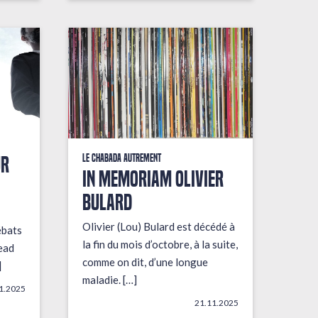
UR
Le Chabada autrement
In Memoriam Olivier
Bulard
Olivier (Lou) Bulard est décédé à
ébats
la fin du mois d’octobre, à la suite,
ead
comme on dit, d’une longue
]
maladie. […]
1.2025
21.11.2025