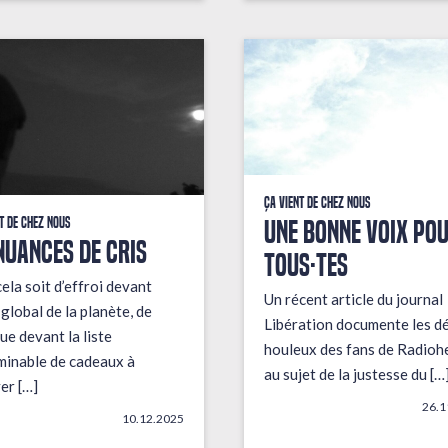
Ça vient de chez nous
UNE BONNE VOIX PO
t de chez nous
NUANCES DE CRIS
TOUS·TES
ela soit d’effroi devant
Un récent article du journal
t global de la planète, de
Libération documente les d
ue devant la liste
houleux des fans de Radioh
minable de cadeaux à
au sujet de la justesse du […
er […]
26.1
10.12.2025