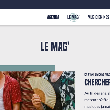
AGENDA
LE MAG’
MUSICIEN·NES
LE MAG’
Ça vient de chez nou
CHERCHER
Au fil des ans,
mercure s’affole
musiques jamaï