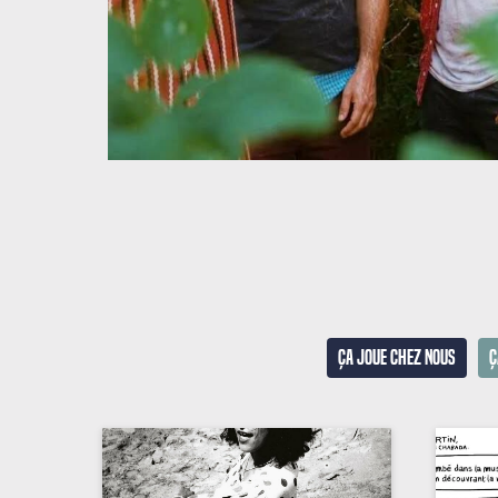
Ça joue chez nous
Ç