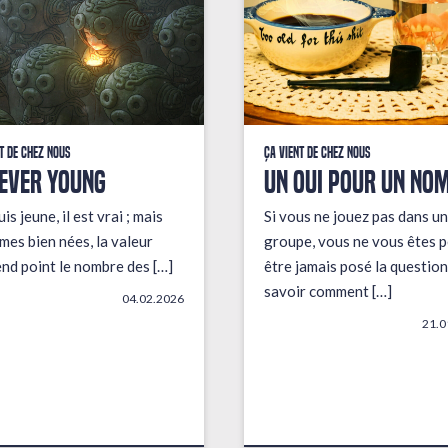
t de chez nous
Ça vient de chez nous
EVER YOUNG
UN OUI POUR UN NO
uis jeune, il est vrai ; mais
Si vous ne jouez pas dans un
mes bien nées, la valeur
groupe, vous ne vous êtes p
end point le nombre des […]
être jamais posé la question
savoir comment […]
04.02.2026
21.0