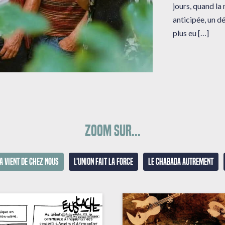
jours, quand la
anticipée, un dé
plus eu […]
Zoom sur...
a vient de chez nous
L'union fait la force
Le Chabada autrement