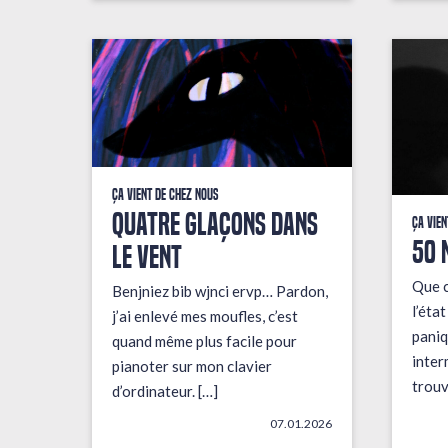
Ça vient de chez nous
QUATRE GLAÇONS DANS
Ça vien
50 
LE VENT
Que c
Benjniez bib wjnci ervp… Pardon,
l’éta
j’ai enlevé mes moufles, c’est
paniq
quand même plus facile pour
inter
pianoter sur mon clavier
trouv
d’ordinateur. […]
07.01.2026