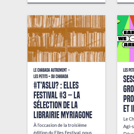
Le Chabada autrement
Les pet
Ses
Les petits + du Chabada
#T’AsLu? : ELLES
gro
FESTIVAL #3 – La
pro
sélection de la
et 
librairie Myriagone
Le Ch
À l’occasion de la troisième
Agi-s
édition du Elles Festival, nous
Dével