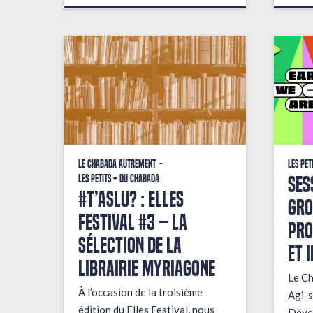
Le Chabada autrement
Les pet
Ses
Les petits + du Chabada
#T’AsLu? : ELLES
gro
FESTIVAL #3 – La
pro
sélection de la
et 
librairie Myriagone
Le Ch
À l’occasion de la troisième
Agi-s
édition du Elles Festival, nous
Dével