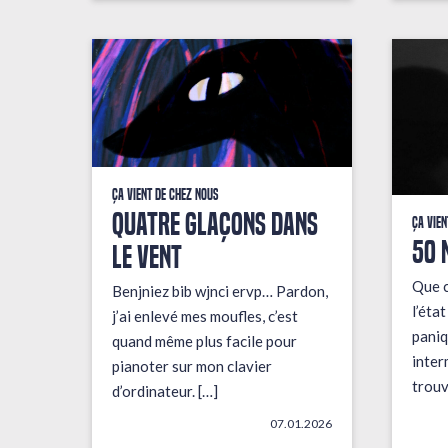
Ça vient de chez nous
QUATRE GLAÇONS DANS
Ça vien
50 
LE VENT
Que c
Benjniez bib wjnci ervp… Pardon,
l’éta
j’ai enlevé mes moufles, c’est
paniq
quand même plus facile pour
inter
pianoter sur mon clavier
trouv
d’ordinateur. […]
07.01.2026