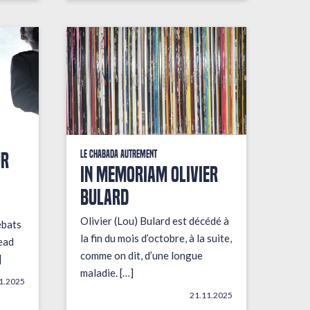
UR
Le Chabada autrement
In Memoriam Olivier
Bulard
Olivier (Lou) Bulard est décédé à
ébats
la fin du mois d’octobre, à la suite,
ead
comme on dit, d’une longue
]
maladie. […]
1.2025
21.11.2025