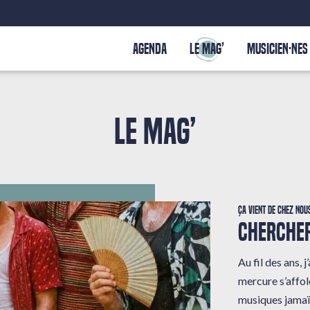
AGENDA
LE MAG’
MUSICIEN·NES
LE MAG’
Ça vient de chez nou
CHERCHER
Au fil des ans,
mercure s’affole
musiques jamaï