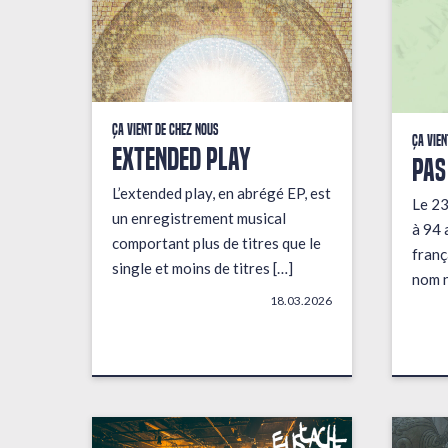
Ça vient de chez nous
Ça vien
EXTENDED PLAY
PAS
L’extended play, en abrégé EP, est
Le 23
un enregistrement musical
à 94 
comportant plus de titres que le
franç
single et moins de titres […]
nom n
18.03.2026