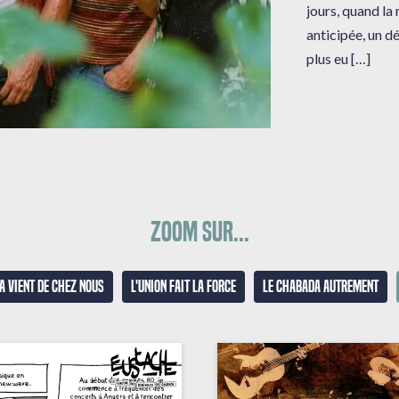
jours, quand la
anticipée, un dé
plus eu […]
Zoom sur...
a vient de chez nous
L'union fait la force
Le Chabada autrement