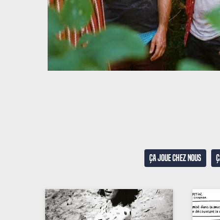
Ça joue chez nous
Ç