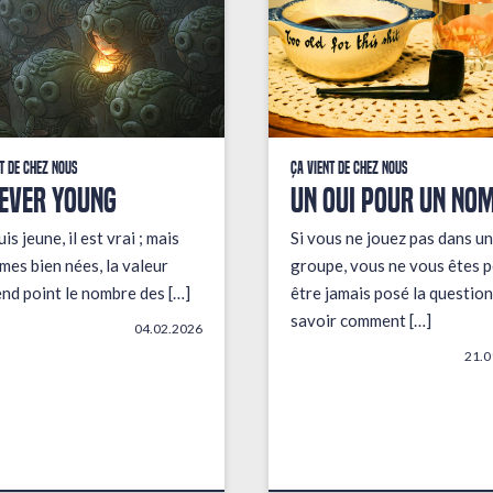
t de chez nous
Ça vient de chez nous
EVER YOUNG
UN OUI POUR UN NO
uis jeune, il est vrai ; mais
Si vous ne jouez pas dans un
mes bien nées, la valeur
groupe, vous ne vous êtes p
end point le nombre des […]
être jamais posé la question
savoir comment […]
04.02.2026
21.0