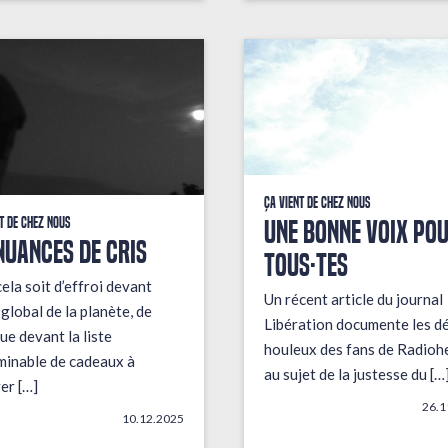
Ça vient de chez nous
UNE BONNE VOIX PO
t de chez nous
NUANCES DE CRIS
TOUS·TES
ela soit d’effroi devant
Un récent article du journal
t global de la planète, de
Libération documente les d
ue devant la liste
houleux des fans de Radioh
minable de cadeaux à
au sujet de la justesse du […
er […]
26.1
10.12.2025