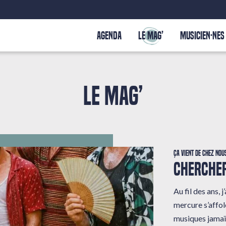
AGENDA
LE MAG’
MUSICIEN·NES
LE MAG’
Ça vient de chez nou
CHERCHER
Au fil des ans,
mercure s’affole
musiques jamaï