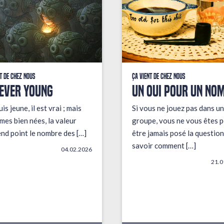
t de chez nous
Ça vient de chez nous
EVER YOUNG
UN OUI POUR UN NO
uis jeune, il est vrai ; mais
Si vous ne jouez pas dans un
mes bien nées, la valeur
groupe, vous ne vous êtes p
end point le nombre des […]
être jamais posé la question
savoir comment […]
04.02.2026
21.0