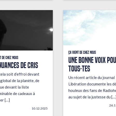
Ça vient de chez nous
UNE BONNE VOIX PO
t de chez nous
NUANCES DE CRIS
TOUS·TES
ela soit d’effroi devant
Un récent article du journal
t global de la planète, de
Libération documente les d
ue devant la liste
houleux des fans de Radioh
minable de cadeaux à
au sujet de la justesse du […
er […]
26.1
10.12.2025