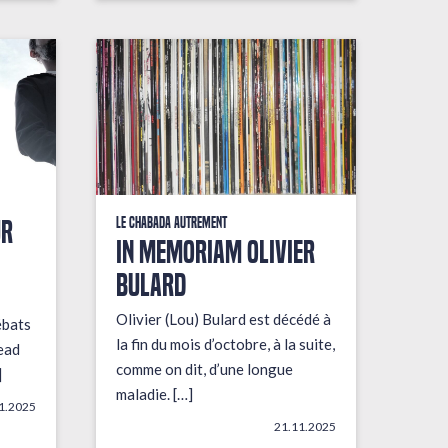
UR
Le Chabada autrement
In Memoriam Olivier
Bulard
Olivier (Lou) Bulard est décédé à
ébats
la fin du mois d’octobre, à la suite,
ead
comme on dit, d’une longue
]
maladie. […]
1.2025
21.11.2025