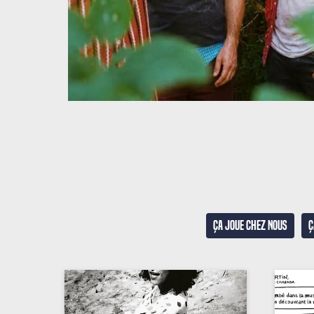
Ça joue chez nous
Ç