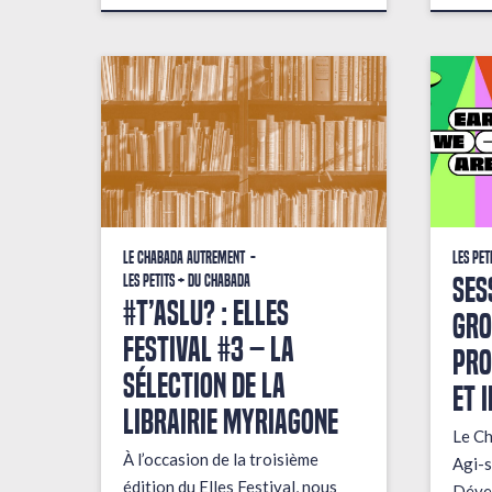
Le Chabada autrement
Les pet
Ses
Les petits + du Chabada
#T’AsLu? : ELLES
gro
FESTIVAL #3 – La
pro
sélection de la
et 
librairie Myriagone
Le Ch
À l’occasion de la troisième
Agi-s
édition du Elles Festival, nous
Dével