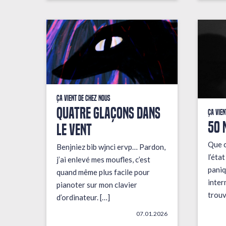
Ça vient de chez nous
QUATRE GLAÇONS DANS
Ça vien
50 
LE VENT
Que c
Benjniez bib wjnci ervp… Pardon,
l’éta
j’ai enlevé mes moufles, c’est
paniq
quand même plus facile pour
inter
pianoter sur mon clavier
trouv
d’ordinateur. […]
07.01.2026