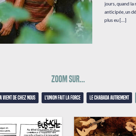
jours, quand la
anticipée, un dé
plus eu […]
Zoom sur...
a vient de chez nous
L'union fait la force
Le Chabada autrement