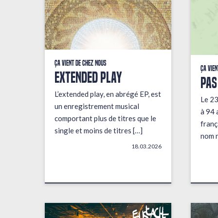
Ça vient de chez nous
Ça vien
EXTENDED PLAY
PAS
L’extended play, en abrégé EP, est
Le 23
un enregistrement musical
à 94 
comportant plus de titres que le
franç
single et moins de titres […]
nom n
18.03.2026